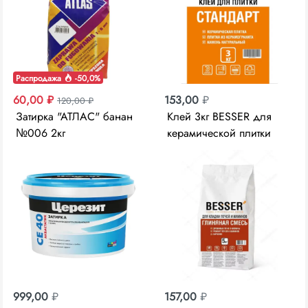
Распродажа
-50,0%
60,00 ₽
153,00
₽
120,00 ₽
Затирка "АТЛАС" банан
Клей 3кг BESSER для
№006 2кг
керамической плитки
Стандарт
999,00
₽
157,00
₽